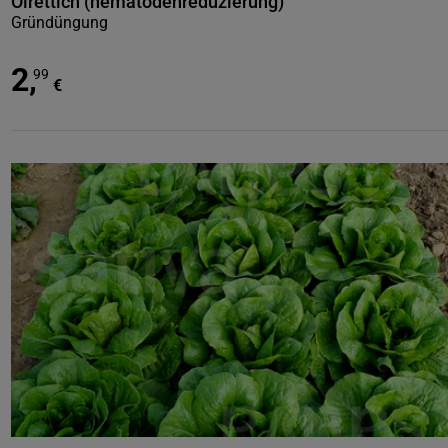
Ölrettich (nematodenreduzierung)
Gründüngung
2
,
99
€