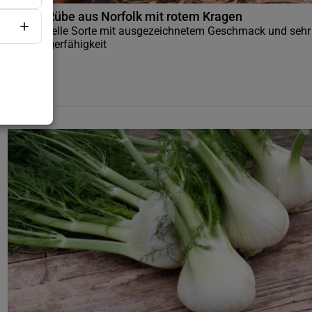
Weiße Rübe aus Norfolk mit rotem Kragen
Traditionelle Sorte mit ausgezeichnetem Geschmack und sehr
guter Lagerfähigkeit
3
,
75
€