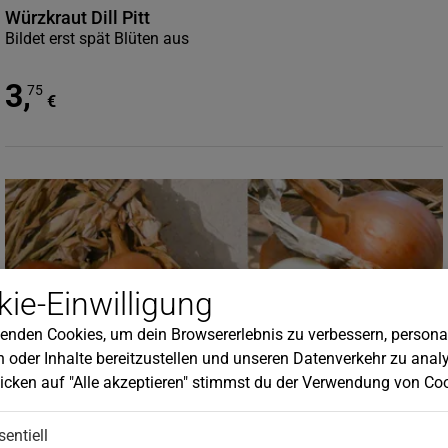
Würzkraut Dill Pitt
Bildet erst spät Blüten aus
3
,
75
€
ie-Einwilligung
enden Cookies, um dein Browsererlebnis zu verbessern, personal
 oder Inhalte bereitzustellen und unseren Datenverkehr zu analy
icken auf "Alle akzeptieren" stimmst du der Verwendung von Coo
sentiell