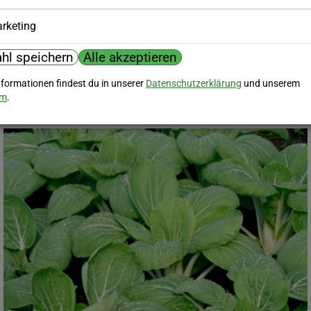
Sähzwiebel Maria Nagys Siebenbürgische Gelbe
rketing
Diese siebenbürgische Sorte bildet große, runde, gelbe
Zwiebeln
hl speichern
Alle akzeptieren
3
,
65
nformationen findest du in unserer
Datenschutzerklärung
und unserem
€
um
.