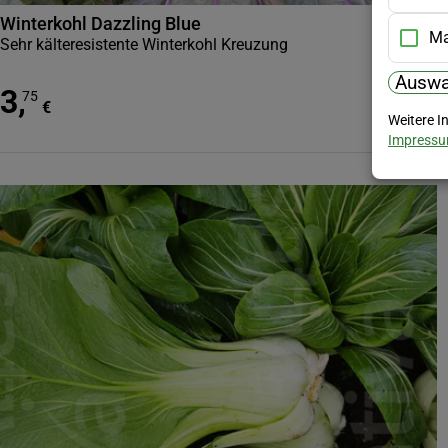
Winterkohl Dazzling Blue
Ma
Sehr kälteresistente Winterkohl Kreuzung
Auswa
3
,
75
€
Weitere I
Impress