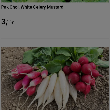
Pak Choi, White Celery Mustard
3
,
75
€