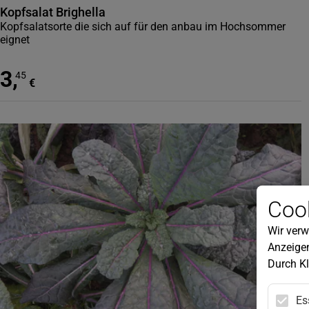
Kopfsalat Brighella
Kopfsalatsorte die sich auf für den anbau im Hochsommer
eignet
3
,
45
€
Cook
Wir verw
Anzeigen
Durch Kl
Es