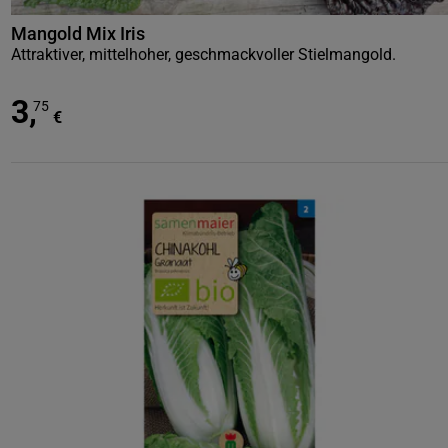
Mangold Mix Iris
Attraktiver, mittelhoher, geschmackvoller Stielmangold.
3
,
75
€