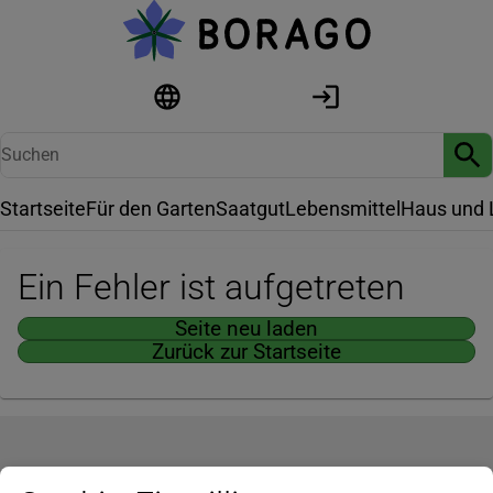
Startseite
Für den Garten
Saatgut
Lebensmittel
Haus und 
Ein Fehler ist aufgetreten
Seite neu laden
Zurück zur Startseite