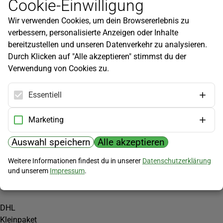
Cookie-Einwilligung
Newsletter
Wir verwenden Cookies, um dein Browsererlebnis zu
Infos zu neuen Produkten, Gartentipps und mehr findest du in
verbessern, personalisierte Anzeigen oder Inhalte
unserem Newsletter!
bereitzustellen und unseren Datenverkehr zu analysieren.
Jetzt anmelden
Durch Klicken auf "Alle akzeptieren" stimmst du der
Verwendung von Cookies zu.
Hilfe
Kundenservice
Essentiell
Widerrufsbelehrung
Versandkosten
Marketing
Zahlungsmöglichkeiten
Auswahl speichern
Alle akzeptieren
PayPal
Weitere Informationen findest du in unserer
Datenschutzerklärung
Vorkasse
und unserem
Impressum
.
Versand
DHL
Kleinpaket