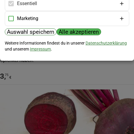
Essentiell
Marketing
Auswahl speichern
Alle akzeptieren
Weitere Informationen findest du in unserer
Datenschutzerklärung
Rotblättriger Frühlingskopfsalat
und unserem
Impressum
.
Alte französische Sorten mit grünen Blättern die blutrote
Sprenkel haben.
3
,
75
€