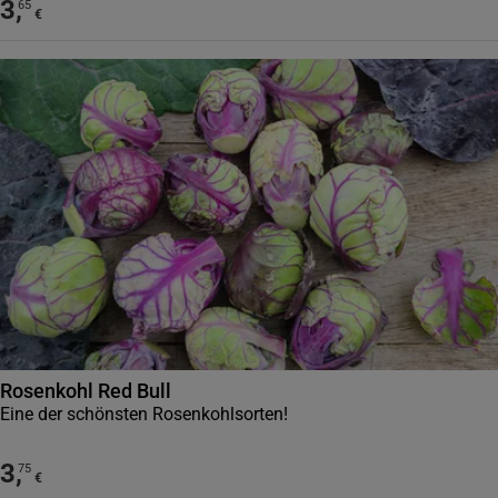
3
,
65
€
Rosenkohl Red Bull
Eine der schönsten Rosenkohlsorten!
3
,
75
€