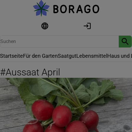
Startseite
Für den Garten
Saatgut
Lebensmittel
Haus und 
#
Aussaat April