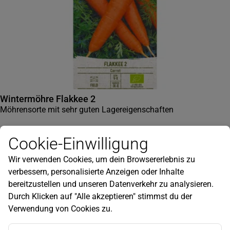
Wintermöhre Flakkee 2
Möhrensorte mit sehr guten Lagereigenschaften
1
,
99
Cookie-Einwilligung
€
Wir verwenden Cookies, um dein Browsererlebnis zu
verbessern, personalisierte Anzeigen oder Inhalte
bereitzustellen und unseren Datenverkehr zu analysieren.
Durch Klicken auf "Alle akzeptieren" stimmst du der
Verwendung von Cookies zu.