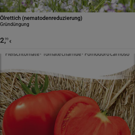
Ölrettich (nematodenreduzierung)
Gründüngung
2
,
99
€