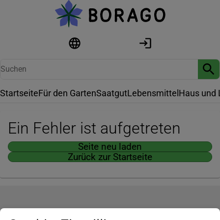
Startseite
Für den Garten
Saatgut
Lebensmittel
Haus und 
Ein Fehler ist aufgetreten
Seite neu laden
Zurück zur Startseite