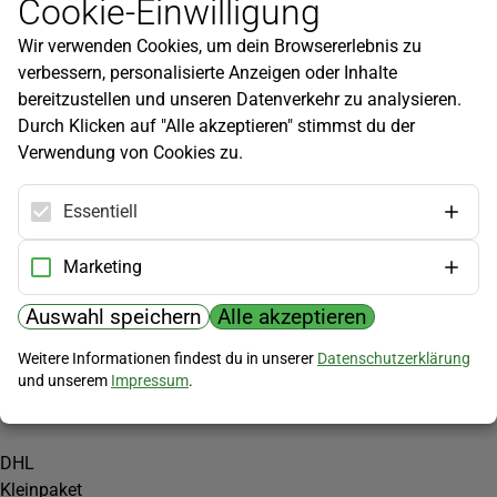
Cookie-Einwilligung
Newsletter
Wir verwenden Cookies, um dein Browsererlebnis zu
Infos zu neuen Produkten, Gartentipps und mehr findest du in
verbessern, personalisierte Anzeigen oder Inhalte
unserem Newsletter!
bereitzustellen und unseren Datenverkehr zu analysieren.
Jetzt anmelden
Durch Klicken auf "Alle akzeptieren" stimmst du der
Verwendung von Cookies zu.
Hilfe
Kundenservice
Essentiell
Widerrufsbelehrung
Versandkosten
Marketing
Zahlungsmöglichkeiten
Auswahl speichern
Alle akzeptieren
PayPal
Weitere Informationen findest du in unserer
Datenschutzerklärung
Vorkasse
und unserem
Impressum
.
Versand
DHL
Kleinpaket