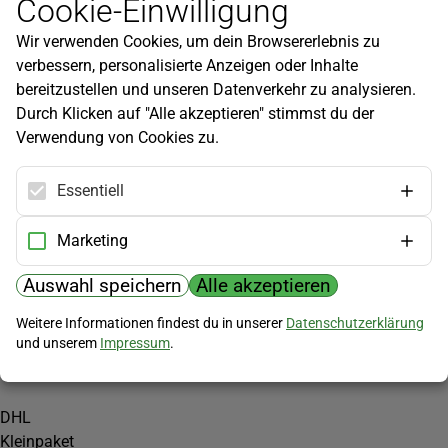
Cookie-Einwilligung
Newsletter
Wir verwenden Cookies, um dein Browsererlebnis zu
Infos zu neuen Produkten, Gartentipps und mehr findest du in
verbessern, personalisierte Anzeigen oder Inhalte
unserem Newsletter!
bereitzustellen und unseren Datenverkehr zu analysieren.
Jetzt anmelden
Durch Klicken auf "Alle akzeptieren" stimmst du der
Verwendung von Cookies zu.
Hilfe
Kundenservice
Essentiell
Widerrufsbelehrung
Versandkosten
Marketing
Zahlungsmöglichkeiten
Auswahl speichern
Alle akzeptieren
PayPal
Weitere Informationen findest du in unserer
Datenschutzerklärung
Vorkasse
und unserem
Impressum
.
Versand
DHL
Kleinpaket