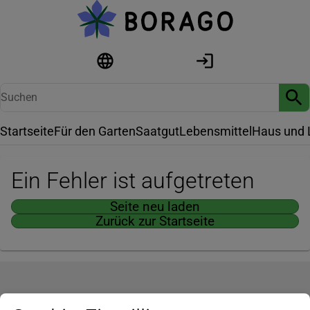
Startseite
Für den Garten
Saatgut
Lebensmittel
Haus und 
Ein Fehler ist aufgetreten
Seite neu laden
Zurück zur Startseite