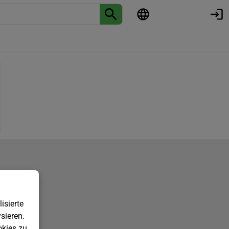
isierte
sieren.
kies zu.