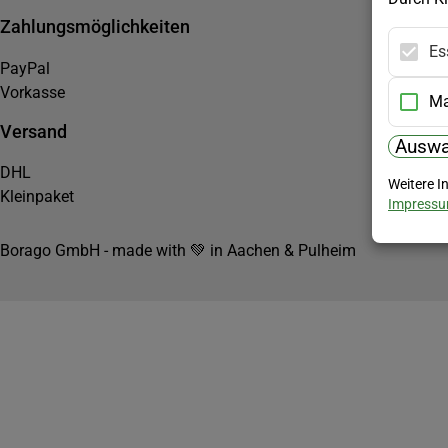
Zahlungsmöglichkeiten
Es
PayPal
Vorkasse
Ma
Versand
Auswa
DHL
Weitere I
Kleinpaket
Impress
Borago GmbH - made with 💚 in Aachen & Pulheim