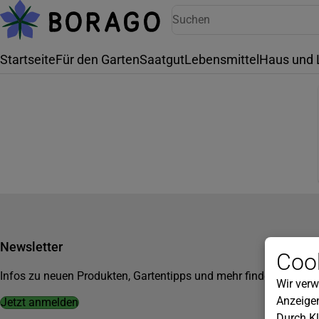
Startseite
Für den Garten
Saatgut
Lebensmittel
Haus und 
Newsletter
Cook
Infos zu neuen Produkten, Gartentipps und mehr findest du in u
Wir verw
Anzeigen
Jetzt anmelden
Durch Kl