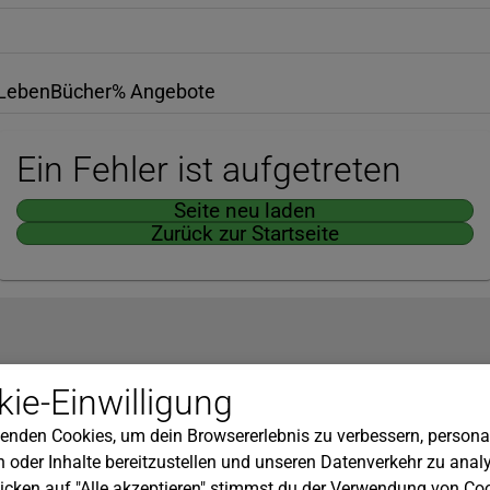
Leben
Bücher
% Angebote
Ein Fehler ist aufgetreten
Seite neu laden
Zurück zur Startseite
Hilfe
ie-Einwilligung
nserem Newsletter!
Kundenservice
enden Cookies, um dein Browsererlebnis zu verbessern, personal
Widerrufsbelehrung
 oder Inhalte bereitzustellen und unseren Datenverkehr zu analy
Versandkosten
icken auf "Alle akzeptieren" stimmst du der Verwendung von Coo