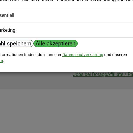
Biozertifizierung
sentiell
Borago ist biozertifiziert im Berei
Biokontrollstelle: DE-ÖKO-007
rketing
hl speichern
Alle akzeptieren
nformationen findest du in unserer
Datenschutzerklärung
und unserem
um
.
Jobs bei Borago
Affiliate / 