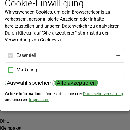
Cookie-Einwilligung
Newsletter
Wir verwenden Cookies, um dein Browsererlebnis zu
Infos zu neuen Produkten, Gartentipps und mehr findest du in
verbessern, personalisierte Anzeigen oder Inhalte
unserem Newsletter!
bereitzustellen und unseren Datenverkehr zu analysieren.
Jetzt anmelden
Durch Klicken auf "Alle akzeptieren" stimmst du der
Verwendung von Cookies zu.
Hilfe
Kundenservice
Essentiell
Widerrufsbelehrung
Versandkosten
Marketing
Zahlungsmöglichkeiten
Auswahl speichern
Alle akzeptieren
PayPal
Weitere Informationen findest du in unserer
Datenschutzerklärung
Vorkasse
und unserem
Impressum
.
Versand
DHL
Kleinpaket