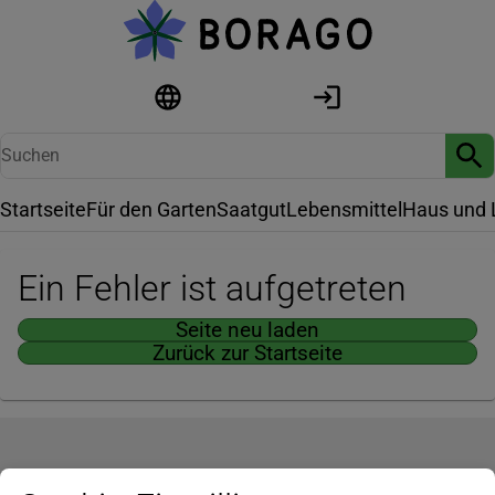
Startseite
Für den Garten
Saatgut
Lebensmittel
Haus und 
Ein Fehler ist aufgetreten
Seite neu laden
Zurück zur Startseite