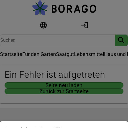
Startseite
Für den Garten
Saatgut
Lebensmittel
Haus und 
Ein Fehler ist aufgetreten
Seite neu laden
Zurück zur Startseite