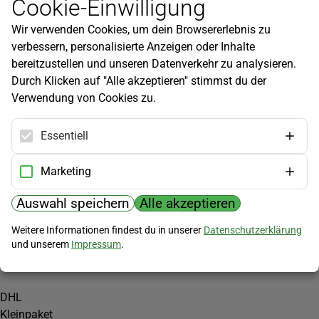
Cookie-Einwilligung
Newsletter
Wir verwenden Cookies, um dein Browsererlebnis zu
Infos zu neuen Produkten, Gartentipps und mehr findest du in
verbessern, personalisierte Anzeigen oder Inhalte
unserem Newsletter!
bereitzustellen und unseren Datenverkehr zu analysieren.
Jetzt anmelden
Durch Klicken auf "Alle akzeptieren" stimmst du der
Verwendung von Cookies zu.
Hilfe
Kundenservice
Essentiell
Widerrufsbelehrung
Versandkosten
Marketing
Zahlungsmöglichkeiten
Auswahl speichern
Alle akzeptieren
PayPal
Weitere Informationen findest du in unserer
Datenschutzerklärung
Vorkasse
und unserem
Impressum
.
Versand
DHL
Kleinpaket