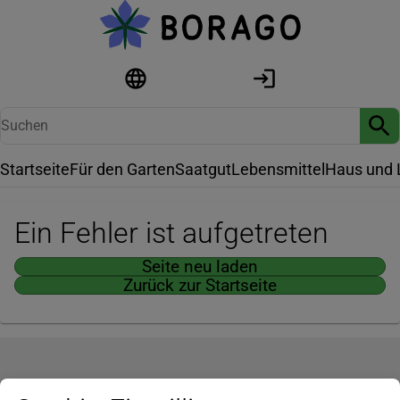
Startseite
Für den Garten
Saatgut
Lebensmittel
Haus und 
Ein Fehler ist aufgetreten
Seite neu laden
Zurück zur Startseite