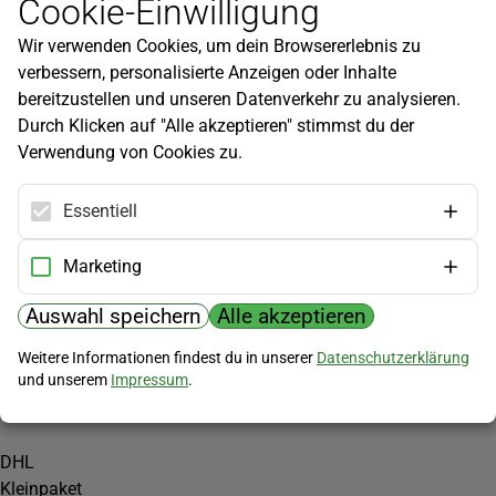
Cookie-Einwilligung
Newsletter
Wir verwenden Cookies, um dein Browsererlebnis zu
Infos zu neuen Produkten, Gartentipps und mehr findest du in
verbessern, personalisierte Anzeigen oder Inhalte
unserem Newsletter!
bereitzustellen und unseren Datenverkehr zu analysieren.
Jetzt anmelden
Durch Klicken auf "Alle akzeptieren" stimmst du der
Verwendung von Cookies zu.
Hilfe
Kundenservice
Essentiell
Widerrufsbelehrung
Versandkosten
Marketing
Zahlungsmöglichkeiten
Auswahl speichern
Alle akzeptieren
PayPal
Weitere Informationen findest du in unserer
Datenschutzerklärung
Vorkasse
und unserem
Impressum
.
Versand
DHL
Kleinpaket