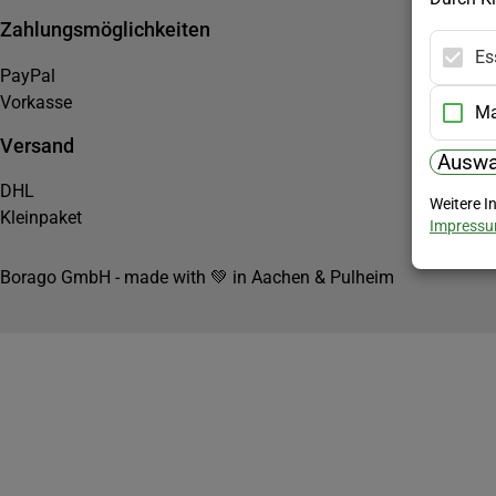
Zahlungsmöglichkeiten
Es
PayPal
Vorkasse
Ma
Versand
Auswa
DHL
Weitere I
Kleinpaket
Impress
Borago GmbH - made with 💚 in Aachen & Pulheim