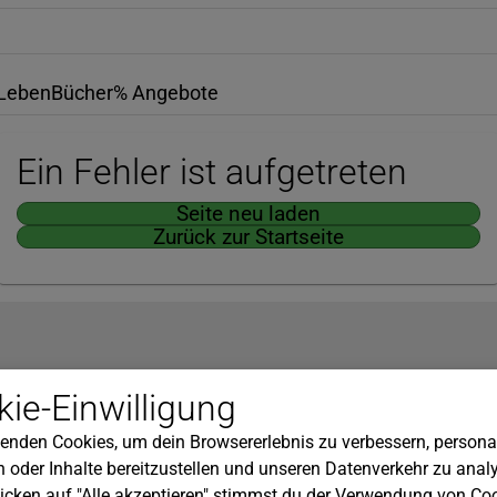
Leben
Bücher
% Angebote
Ein Fehler ist aufgetreten
Seite neu laden
Zurück zur Startseite
Hilfe
ie-Einwilligung
nserem Newsletter!
Kundenservice
enden Cookies, um dein Browsererlebnis zu verbessern, personal
Widerrufsbelehrung
 oder Inhalte bereitzustellen und unseren Datenverkehr zu analy
Versandkosten
icken auf "Alle akzeptieren" stimmst du der Verwendung von Coo