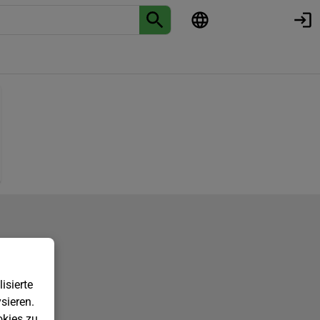
isierte
sieren.
kies zu.