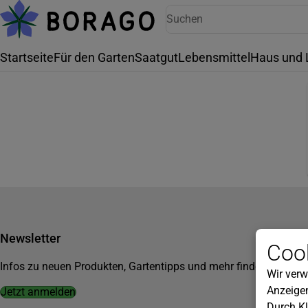
Startseite
Für den Garten
Saatgut
Lebensmittel
Haus und 
Newsletter
Cook
Infos zu neuen Produkten, Gartentipps und mehr findest du in u
Wir verw
Anzeigen
Jetzt anmelden
Durch Kl