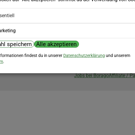
Biozertifizierung
sentiell
Borago ist biozertifiziert im Berei
Biokontrollstelle: DE-ÖKO-007
rketing
hl speichern
Alle akzeptieren
nformationen findest du in unserer
Datenschutzerklärung
und unserem
um
.
Jobs bei Borago
Affiliate / 