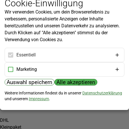
Cookie-Einwilligung
Newsletter
Wir verwenden Cookies, um dein Browsererlebnis zu
Infos zu neuen Produkten, Gartentipps und mehr findest du in
verbessern, personalisierte Anzeigen oder Inhalte
unserem Newsletter!
bereitzustellen und unseren Datenverkehr zu analysieren.
Jetzt anmelden
Durch Klicken auf "Alle akzeptieren" stimmst du der
Verwendung von Cookies zu.
Hilfe
Kundenservice
Essentiell
Widerrufsbelehrung
Versandkosten
Marketing
Zahlungsmöglichkeiten
Auswahl speichern
Alle akzeptieren
PayPal
Weitere Informationen findest du in unserer
Datenschutzerklärung
Vorkasse
und unserem
Impressum
.
Versand
DHL
Kleinpaket