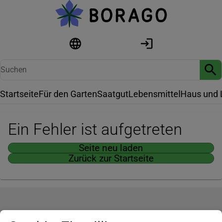
Startseite
Für den Garten
Saatgut
Lebensmittel
Haus und 
Ein Fehler ist aufgetreten
Seite neu laden
Zurück zur Startseite