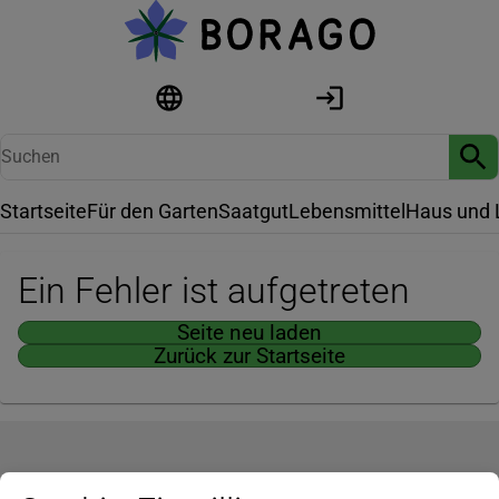
Startseite
Für den Garten
Saatgut
Lebensmittel
Haus und 
Ein Fehler ist aufgetreten
Seite neu laden
Zurück zur Startseite