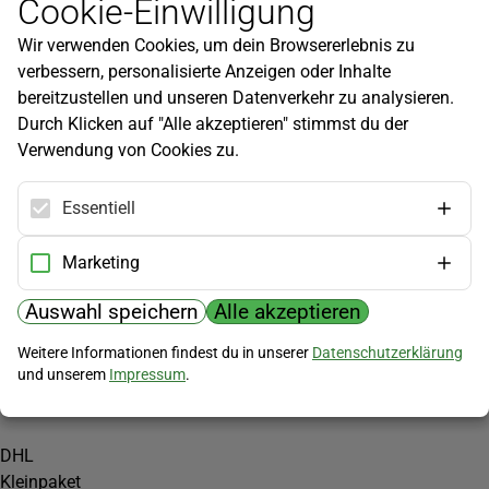
Cookie-Einwilligung
Newsletter
Wir verwenden Cookies, um dein Browsererlebnis zu
Infos zu neuen Produkten, Gartentipps und mehr findest du in
verbessern, personalisierte Anzeigen oder Inhalte
unserem Newsletter!
bereitzustellen und unseren Datenverkehr zu analysieren.
Jetzt anmelden
Durch Klicken auf "Alle akzeptieren" stimmst du der
Verwendung von Cookies zu.
Hilfe
Kundenservice
Essentiell
Widerrufsbelehrung
Versandkosten
Marketing
Zahlungsmöglichkeiten
Auswahl speichern
Alle akzeptieren
PayPal
Weitere Informationen findest du in unserer
Datenschutzerklärung
Vorkasse
und unserem
Impressum
.
Versand
DHL
Kleinpaket