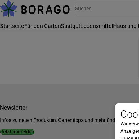
Startseite
Für den Garten
Saatgut
Lebensmittel
Haus und 
Newsletter
Cook
Infos zu neuen Produkten, Gartentipps und mehr findest du in u
Wir verw
Anzeigen
Jetzt anmelden
Durch Kl