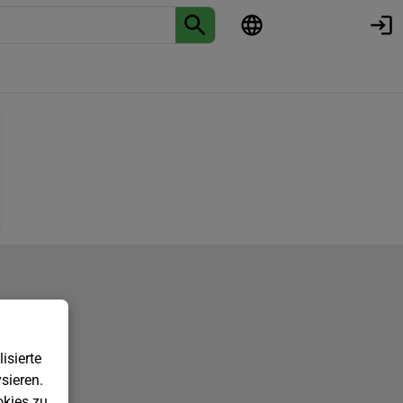
isierte
sieren.
kies zu.