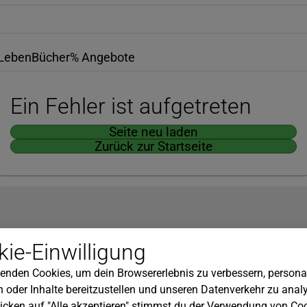
Leben
Bücher
% Angebote
Ein Fehler ist aufgetreten
Seite neu laden
Zurück zur Startseite
Hilfe
ie-Einwilligung
nserem Newsletter!
Kundenservice
enden Cookies, um dein Browsererlebnis zu verbessern, personal
Widerrufsbelehrung
 oder Inhalte bereitzustellen und unseren Datenverkehr zu analy
Versandkosten
icken auf "Alle akzeptieren" stimmst du der Verwendung von Coo