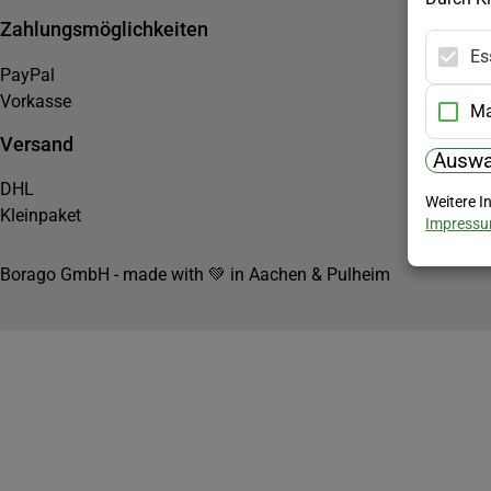
Zahlungsmöglichkeiten
Es
PayPal
Vorkasse
Ma
Versand
Auswa
DHL
Weitere I
Kleinpaket
Impress
Borago GmbH - made with 💚 in Aachen & Pulheim