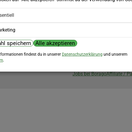
Biozertifizierung
sentiell
Borago ist biozertifiziert im Berei
Biokontrollstelle: DE-ÖKO-007
rketing
hl speichern
Alle akzeptieren
nformationen findest du in unserer
Datenschutzerklärung
und unserem
um
.
Jobs bei Borago
Affiliate / 