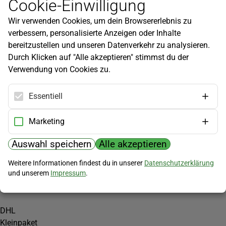
Cookie-Einwilligung
Newsletter
Wir verwenden Cookies, um dein Browsererlebnis zu
Infos zu neuen Produkten, Gartentipps und mehr findest du in
verbessern, personalisierte Anzeigen oder Inhalte
unserem Newsletter!
bereitzustellen und unseren Datenverkehr zu analysieren.
Jetzt anmelden
Durch Klicken auf "Alle akzeptieren" stimmst du der
Verwendung von Cookies zu.
Hilfe
Kundenservice
Essentiell
Widerrufsbelehrung
Versandkosten
Marketing
Zahlungsmöglichkeiten
Auswahl speichern
Alle akzeptieren
PayPal
Weitere Informationen findest du in unserer
Datenschutzerklärung
Vorkasse
und unserem
Impressum
.
Versand
DHL
Kleinpaket