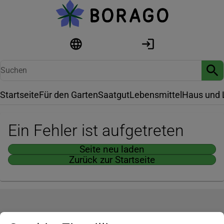
Startseite
Für den Garten
Saatgut
Lebensmittel
Haus und 
Ein Fehler ist aufgetreten
Seite neu laden
Zurück zur Startseite