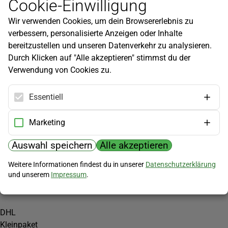
Cookie-Einwilligung
Newsletter
Wir verwenden Cookies, um dein Browsererlebnis zu
Infos zu neuen Produkten, Gartentipps und mehr findest du in
verbessern, personalisierte Anzeigen oder Inhalte
unserem Newsletter!
bereitzustellen und unseren Datenverkehr zu analysieren.
Jetzt anmelden
Durch Klicken auf "Alle akzeptieren" stimmst du der
Verwendung von Cookies zu.
Hilfe
Kundenservice
Essentiell
Widerrufsbelehrung
Versandkosten
Marketing
Zahlungsmöglichkeiten
Auswahl speichern
Alle akzeptieren
PayPal
Weitere Informationen findest du in unserer
Datenschutzerklärung
Vorkasse
und unserem
Impressum
.
Versand
DHL
Kleinpaket