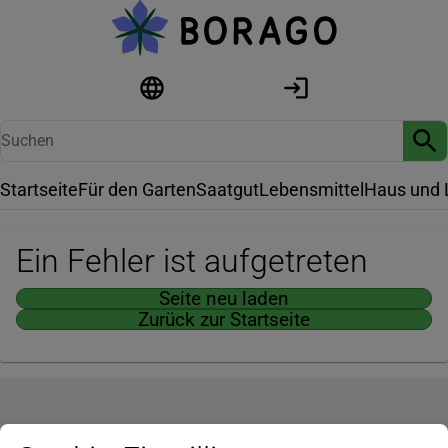
Startseite
Für den Garten
Saatgut
Lebensmittel
Haus und 
Ein Fehler ist aufgetreten
Seite neu laden
Zurück zur Startseite