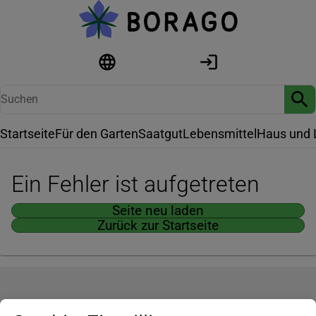
Startseite
Für den Garten
Saatgut
Lebensmittel
Haus und 
Ein Fehler ist aufgetreten
Seite neu laden
Zurück zur Startseite