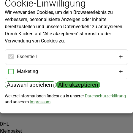
Cookie-Einwilligung
Newsletter
Wir verwenden Cookies, um dein Browsererlebnis zu
Infos zu neuen Produkten, Gartentipps und mehr findest du in
verbessern, personalisierte Anzeigen oder Inhalte
unserem Newsletter!
bereitzustellen und unseren Datenverkehr zu analysieren.
Jetzt anmelden
Durch Klicken auf "Alle akzeptieren" stimmst du der
Verwendung von Cookies zu.
Hilfe
Kundenservice
Essentiell
Widerrufsbelehrung
Versandkosten
Marketing
Zahlungsmöglichkeiten
Auswahl speichern
Alle akzeptieren
PayPal
Weitere Informationen findest du in unserer
Datenschutzerklärung
Vorkasse
und unserem
Impressum
.
Versand
DHL
Kleinpaket