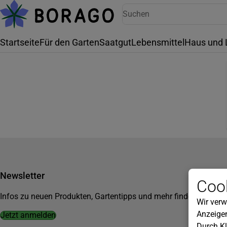
Startseite
Für den Garten
Saatgut
Lebensmittel
Haus und 
Newsletter
Cook
Infos zu neuen Produkten, Gartentipps und mehr findest du in u
Wir verw
Anzeigen
Jetzt anmelden
Durch Kl