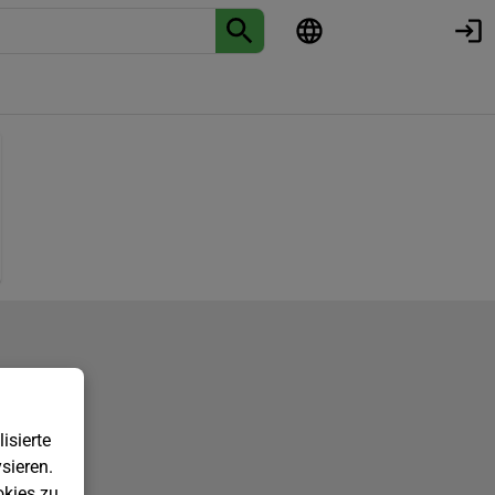
isierte
sieren.
kies zu.