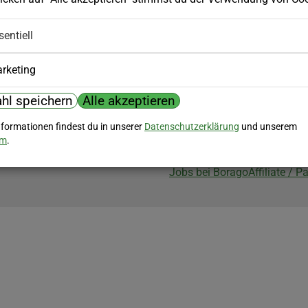
Biozertifizierung
sentiell
Borago ist biozertifiziert im Berei
Biokontrollstelle: DE-ÖKO-007
rketing
hl speichern
Alle akzeptieren
nformationen findest du in unserer
Datenschutzerklärung
und unserem
um
.
Jobs bei Borago
Affiliate / 