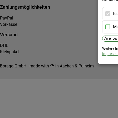
Zahlungsmöglichkeiten
Es
PayPal
Vorkasse
Ma
Versand
Auswa
DHL
Weitere I
Kleinpaket
Impress
Borago GmbH - made with 💚 in Aachen & Pulheim