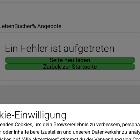
Leben
Bücher
% Angebote
Ein Fehler ist aufgetreten
Seite neu laden
Zurück zur Startseite
Hilfe
ie-Einwilligung
nserem Newsletter!
Kundenservice
enden Cookies, um dein Browsererlebnis zu verbessern, personal
Widerrufsbelehrung
 oder Inhalte bereitzustellen und unseren Datenverkehr zu analy
Versandkosten
icken auf "Alle akzeptieren" stimmst du der Verwendung von Coo