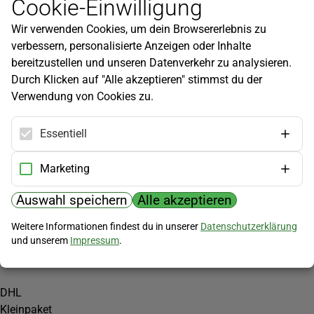
Cookie-Einwilligung
Newsletter
Wir verwenden Cookies, um dein Browsererlebnis zu
Infos zu neuen Produkten, Gartentipps und mehr findest du in
verbessern, personalisierte Anzeigen oder Inhalte
unserem Newsletter!
bereitzustellen und unseren Datenverkehr zu analysieren.
Jetzt anmelden
Durch Klicken auf "Alle akzeptieren" stimmst du der
Verwendung von Cookies zu.
Hilfe
Kundenservice
Essentiell
Widerrufsbelehrung
Versandkosten
Marketing
Zahlungsmöglichkeiten
Auswahl speichern
Alle akzeptieren
PayPal
Weitere Informationen findest du in unserer
Datenschutzerklärung
Vorkasse
und unserem
Impressum
.
Versand
DHL
Kleinpaket