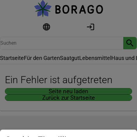
Startseite
Für den Garten
Saatgut
Lebensmittel
Haus und 
Ein Fehler ist aufgetreten
Seite neu laden
Zurück zur Startseite