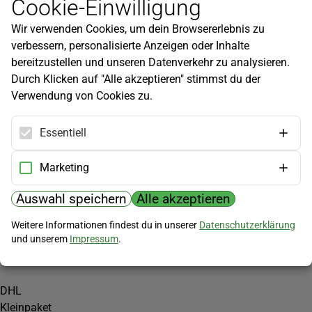
Cookie-Einwilligung
Newsletter
Wir verwenden Cookies, um dein Browsererlebnis zu
Infos zu neuen Produkten, Gartentipps und mehr findest du in
verbessern, personalisierte Anzeigen oder Inhalte
unserem Newsletter!
bereitzustellen und unseren Datenverkehr zu analysieren.
Jetzt anmelden
Durch Klicken auf "Alle akzeptieren" stimmst du der
Verwendung von Cookies zu.
Hilfe
Kundenservice
Essentiell
Widerrufsbelehrung
Versandkosten
Marketing
Zahlungsmöglichkeiten
Auswahl speichern
Alle akzeptieren
PayPal
Weitere Informationen findest du in unserer
Datenschutzerklärung
Vorkasse
und unserem
Impressum
.
Versand
DHL
Kleinpaket