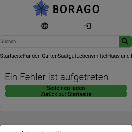
Startseite
Für den Garten
Saatgut
Lebensmittel
Haus und 
Ein Fehler ist aufgetreten
Seite neu laden
Zurück zur Startseite