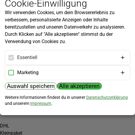
Cookie-Einwilligung
Newsletter
Wir verwenden Cookies, um dein Browsererlebnis zu
Infos zu neuen Produkten, Gartentipps und mehr findest du in
verbessern, personalisierte Anzeigen oder Inhalte
unserem Newsletter!
bereitzustellen und unseren Datenverkehr zu analysieren.
Jetzt anmelden
Durch Klicken auf "Alle akzeptieren" stimmst du der
Verwendung von Cookies zu.
Hilfe
Kundenservice
Essentiell
Widerrufsbelehrung
Versandkosten
Marketing
Zahlungsmöglichkeiten
Auswahl speichern
Alle akzeptieren
PayPal
Weitere Informationen findest du in unserer
Datenschutzerklärung
Vorkasse
und unserem
Impressum
.
Versand
DHL
Kleinpaket