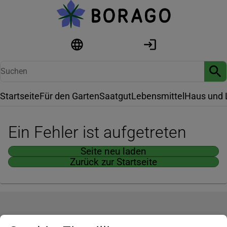
Startseite
Für den Garten
Saatgut
Lebensmittel
Haus und 
Ein Fehler ist aufgetreten
Seite neu laden
Zurück zur Startseite