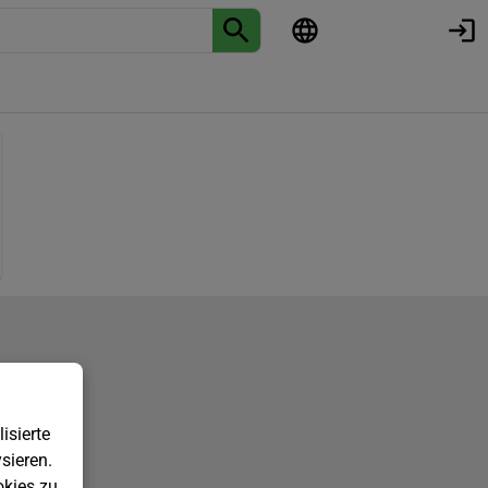
isierte
sieren.
kies zu.