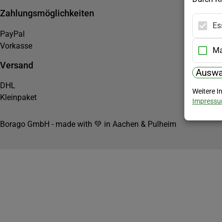
Zahlungsmöglichkeiten
Es
PayPal
Vorkasse
Ma
Versand
Auswa
DHL
Weitere I
Kleinpaket
Impress
Borago GmbH - made with 💚 in Aachen & Pulheim