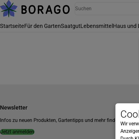
Startseite
Für den Garten
Saatgut
Lebensmittel
Haus und 
Newsletter
Cook
Infos zu neuen Produkten, Gartentipps und mehr findest du in u
Wir verw
Anzeigen
Jetzt anmelden
Durch Kl