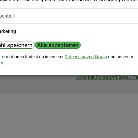
Biozertifizierung
sentiell
Borago ist biozertifiziert im Berei
Biokontrollstelle: DE-ÖKO-007
rketing
hl speichern
Alle akzeptieren
nformationen findest du in unserer
Datenschutzerklärung
und unserem
um
.
Jobs bei Borago
Affiliate / 