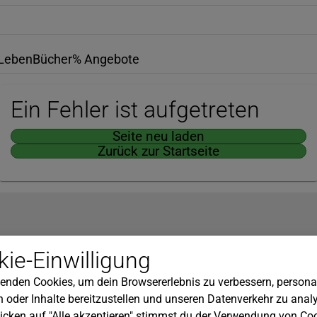
Leben
Bücher
% Angebote
Ein Fehler ist aufgetreten
Seite neu laden
Zurück zur Startseite
Hilfe
ie-Einwilligung
nserem Newsletter!
Kundenservice
enden Cookies, um dein Browsererlebnis zu verbessern, personal
Widerrufsbelehrung
 oder Inhalte bereitzustellen und unseren Datenverkehr zu analy
Versandkosten
icken auf "Alle akzeptieren" stimmst du der Verwendung von Coo