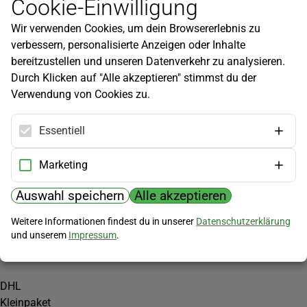
Cookie-Einwilligung
Newsletter
Wir verwenden Cookies, um dein Browsererlebnis zu
Infos zu neuen Produkten, Gartentipps und mehr findest du in
verbessern, personalisierte Anzeigen oder Inhalte
unserem Newsletter!
bereitzustellen und unseren Datenverkehr zu analysieren.
Jetzt anmelden
Durch Klicken auf "Alle akzeptieren" stimmst du der
Verwendung von Cookies zu.
Hilfe
Kundenservice
Essentiell
Widerrufsbelehrung
Versandkosten
Marketing
Zahlungsmöglichkeiten
Auswahl speichern
Alle akzeptieren
PayPal
Weitere Informationen findest du in unserer
Datenschutzerklärung
Vorkasse
und unserem
Impressum
.
Versand
DHL
Kleinpaket