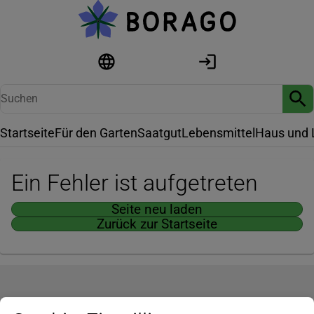
Startseite
Für den Garten
Saatgut
Lebensmittel
Haus und 
Ein Fehler ist aufgetreten
Seite neu laden
Zurück zur Startseite