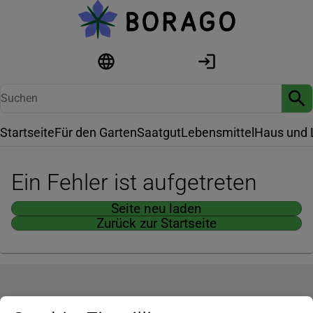
Startseite
Für den Garten
Saatgut
Lebensmittel
Haus und 
Ein Fehler ist aufgetreten
Seite neu laden
Zurück zur Startseite