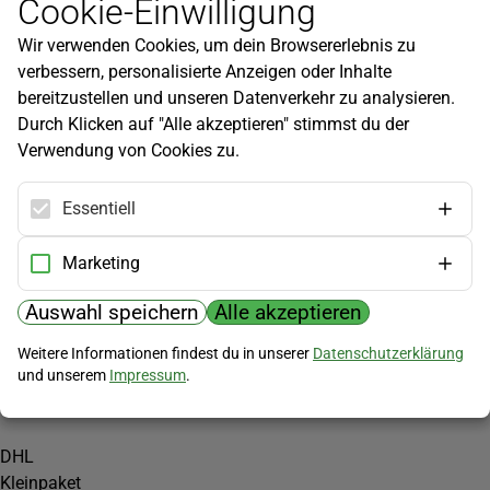
Cookie-Einwilligung
Newsletter
Wir verwenden Cookies, um dein Browsererlebnis zu
Infos zu neuen Produkten, Gartentipps und mehr findest du in
verbessern, personalisierte Anzeigen oder Inhalte
unserem Newsletter!
bereitzustellen und unseren Datenverkehr zu analysieren.
Jetzt anmelden
Durch Klicken auf "Alle akzeptieren" stimmst du der
Verwendung von Cookies zu.
Hilfe
Kundenservice
Essentiell
Widerrufsbelehrung
Versandkosten
Marketing
Zahlungsmöglichkeiten
Auswahl speichern
Alle akzeptieren
PayPal
Weitere Informationen findest du in unserer
Datenschutzerklärung
Vorkasse
und unserem
Impressum
.
Versand
DHL
Kleinpaket