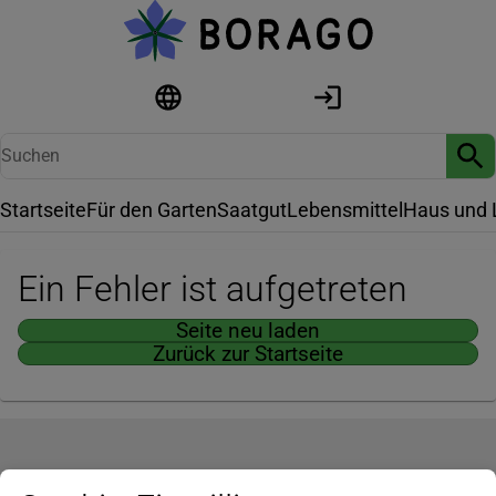
Startseite
Für den Garten
Saatgut
Lebensmittel
Haus und 
Ein Fehler ist aufgetreten
Seite neu laden
Zurück zur Startseite