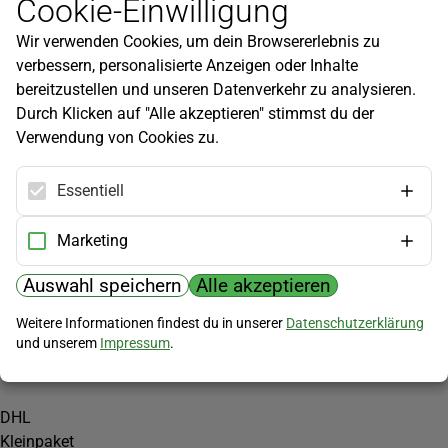
Cookie-Einwilligung
Newsletter
Wir verwenden Cookies, um dein Browsererlebnis zu
Infos zu neuen Produkten, Gartentipps und mehr findest du in
verbessern, personalisierte Anzeigen oder Inhalte
unserem Newsletter!
bereitzustellen und unseren Datenverkehr zu analysieren.
Jetzt anmelden
Durch Klicken auf "Alle akzeptieren" stimmst du der
Verwendung von Cookies zu.
Hilfe
Kundenservice
Essentiell
Widerrufsbelehrung
Versandkosten
Marketing
Zahlungsmöglichkeiten
Auswahl speichern
Alle akzeptieren
PayPal
Weitere Informationen findest du in unserer
Datenschutzerklärung
Vorkasse
und unserem
Impressum
.
Versand
DHL
Kleinpaket