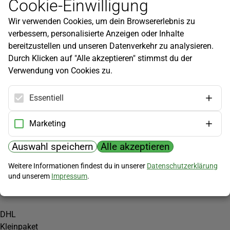
Cookie-Einwilligung
Newsletter
Wir verwenden Cookies, um dein Browsererlebnis zu
Infos zu neuen Produkten, Gartentipps und mehr findest du in
verbessern, personalisierte Anzeigen oder Inhalte
unserem Newsletter!
bereitzustellen und unseren Datenverkehr zu analysieren.
Jetzt anmelden
Durch Klicken auf "Alle akzeptieren" stimmst du der
Verwendung von Cookies zu.
Hilfe
Kundenservice
Essentiell
Widerrufsbelehrung
Versandkosten
Marketing
Zahlungsmöglichkeiten
Auswahl speichern
Alle akzeptieren
PayPal
Weitere Informationen findest du in unserer
Datenschutzerklärung
Vorkasse
und unserem
Impressum
.
Versand
DHL
Kleinpaket