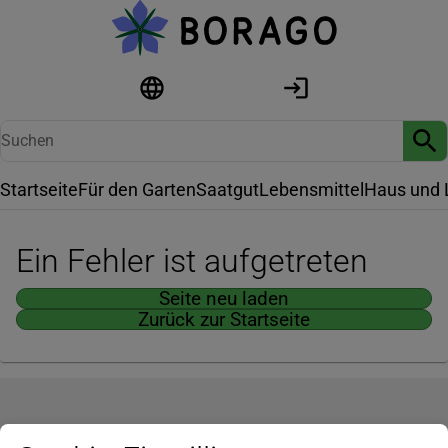
Startseite
Für den Garten
Saatgut
Lebensmittel
Haus und 
Ein Fehler ist aufgetreten
Seite neu laden
Zurück zur Startseite