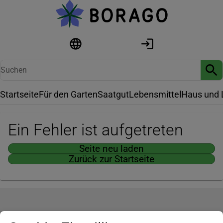
Startseite
Für den Garten
Saatgut
Lebensmittel
Haus und 
Ein Fehler ist aufgetreten
Seite neu laden
Zurück zur Startseite