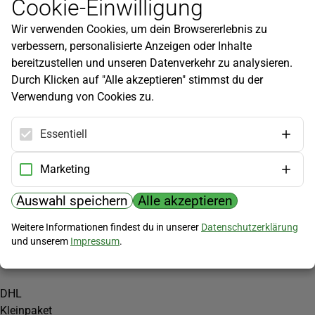
Cookie-Einwilligung
Newsletter
Wir verwenden Cookies, um dein Browsererlebnis zu
Infos zu neuen Produkten, Gartentipps und mehr findest du in
verbessern, personalisierte Anzeigen oder Inhalte
unserem Newsletter!
bereitzustellen und unseren Datenverkehr zu analysieren.
Jetzt anmelden
Durch Klicken auf "Alle akzeptieren" stimmst du der
Verwendung von Cookies zu.
Hilfe
Kundenservice
Essentiell
Widerrufsbelehrung
Versandkosten
Marketing
Zahlungsmöglichkeiten
Auswahl speichern
Alle akzeptieren
PayPal
Weitere Informationen findest du in unserer
Datenschutzerklärung
Vorkasse
und unserem
Impressum
.
Versand
DHL
Kleinpaket