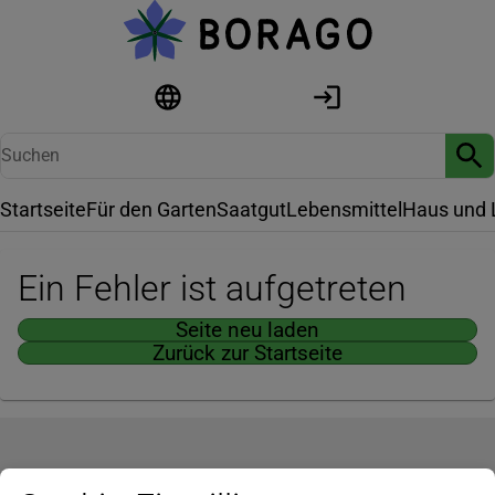
Startseite
Für den Garten
Saatgut
Lebensmittel
Haus und 
Ein Fehler ist aufgetreten
Seite neu laden
Zurück zur Startseite