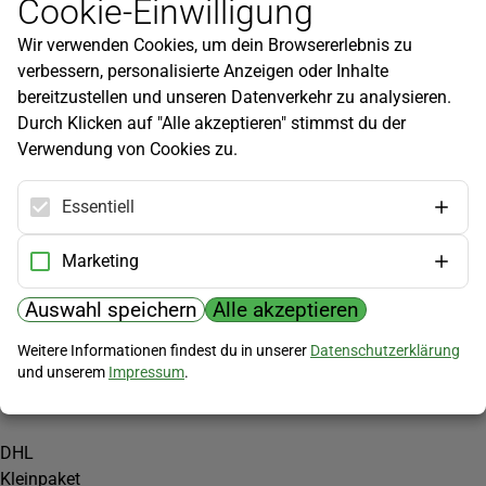
Cookie-Einwilligung
Newsletter
Wir verwenden Cookies, um dein Browsererlebnis zu
Infos zu neuen Produkten, Gartentipps und mehr findest du in
verbessern, personalisierte Anzeigen oder Inhalte
unserem Newsletter!
bereitzustellen und unseren Datenverkehr zu analysieren.
Jetzt anmelden
Durch Klicken auf "Alle akzeptieren" stimmst du der
Verwendung von Cookies zu.
Hilfe
Kundenservice
Essentiell
Widerrufsbelehrung
Versandkosten
Marketing
Zahlungsmöglichkeiten
Auswahl speichern
Alle akzeptieren
PayPal
Weitere Informationen findest du in unserer
Datenschutzerklärung
Vorkasse
und unserem
Impressum
.
Versand
DHL
Kleinpaket