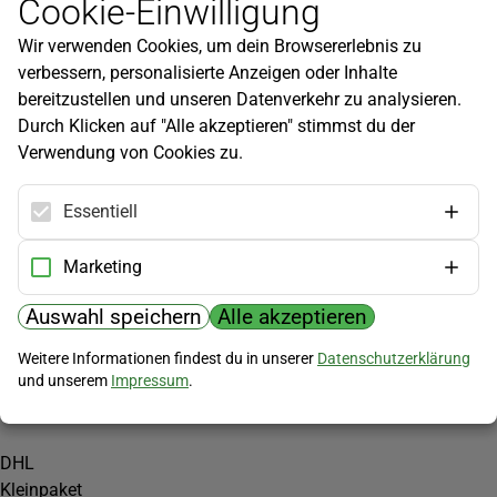
Cookie-Einwilligung
Newsletter
Wir verwenden Cookies, um dein Browsererlebnis zu
Infos zu neuen Produkten, Gartentipps und mehr findest du in
verbessern, personalisierte Anzeigen oder Inhalte
unserem Newsletter!
bereitzustellen und unseren Datenverkehr zu analysieren.
Jetzt anmelden
Durch Klicken auf "Alle akzeptieren" stimmst du der
Verwendung von Cookies zu.
Hilfe
Kundenservice
Essentiell
Widerrufsbelehrung
Versandkosten
Marketing
Zahlungsmöglichkeiten
Auswahl speichern
Alle akzeptieren
PayPal
Weitere Informationen findest du in unserer
Datenschutzerklärung
Vorkasse
und unserem
Impressum
.
Versand
DHL
Kleinpaket