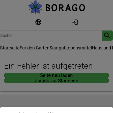
Startseite
Für den Garten
Saatgut
Lebensmittel
Haus und 
Ein Fehler ist aufgetreten
Seite neu laden
Zurück zur Startseite