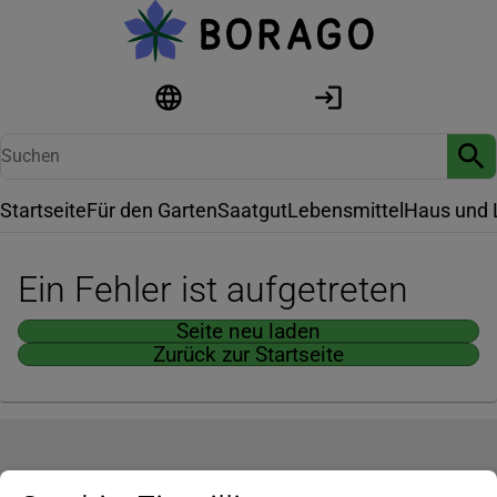
Startseite
Für den Garten
Saatgut
Lebensmittel
Haus und 
Ein Fehler ist aufgetreten
Seite neu laden
Zurück zur Startseite