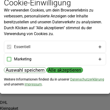
Cookie-Einwilligung
Newsletter
Wir verwenden Cookies, um dein Browsererlebnis zu
Infos zu neuen Produkten, Gartentipps und mehr findest du in
verbessern, personalisierte Anzeigen oder Inhalte
unserem Newsletter!
bereitzustellen und unseren Datenverkehr zu analysieren.
Jetzt anmelden
Durch Klicken auf "Alle akzeptieren" stimmst du der
Verwendung von Cookies zu.
Hilfe
Kundenservice
Essentiell
Widerrufsbelehrung
Versandkosten
Marketing
Zahlungsmöglichkeiten
Auswahl speichern
Alle akzeptieren
PayPal
Weitere Informationen findest du in unserer
Datenschutzerklärung
Vorkasse
und unserem
Impressum
.
Versand
DHL
Kleinpaket