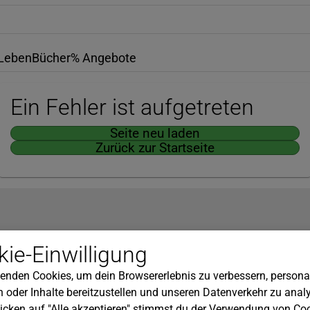
Leben
Bücher
% Angebote
Ein Fehler ist aufgetreten
Seite neu laden
Zurück zur Startseite
Hilfe
ie-Einwilligung
nserem Newsletter!
Kundenservice
enden Cookies, um dein Browsererlebnis zu verbessern, personal
Widerrufsbelehrung
 oder Inhalte bereitzustellen und unseren Datenverkehr zu analy
Versandkosten
icken auf "Alle akzeptieren" stimmst du der Verwendung von Coo