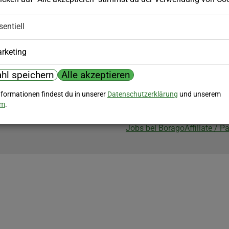
Biozertifizierung
sentiell
Borago ist biozertifiziert im Berei
Biokontrollstelle: DE-ÖKO-007
rketing
hl speichern
Alle akzeptieren
nformationen findest du in unserer
Datenschutzerklärung
und unserem
um
.
Jobs bei Borago
Affiliate / 