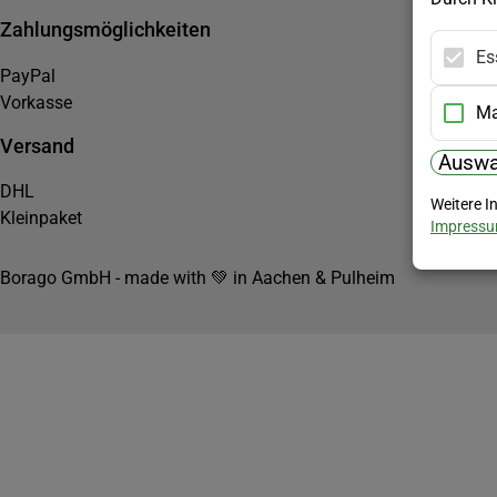
Zahlungsmöglichkeiten
Es
PayPal
Vorkasse
Ma
Versand
Auswa
DHL
Weitere I
Kleinpaket
Impress
Borago GmbH - made with 💚 in Aachen & Pulheim