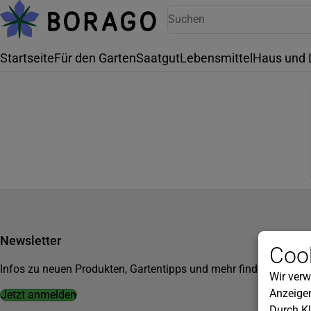
Startseite
Für den Garten
Saatgut
Lebensmittel
Haus und 
Newsletter
Cook
Infos zu neuen Produkten, Gartentipps und mehr findest du in u
Wir verw
Anzeigen
Jetzt anmelden
Durch Kl