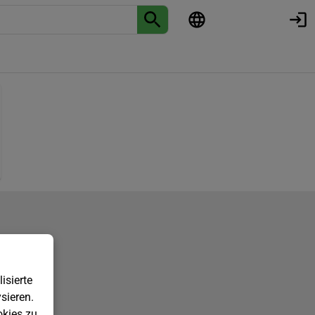
isierte
sieren.
kies zu.