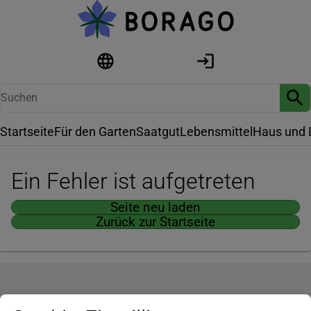
Startseite
Für den Garten
Saatgut
Lebensmittel
Haus und 
Ein Fehler ist aufgetreten
Seite neu laden
Zurück zur Startseite