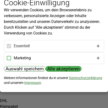
Cookie-Einwilligung
Newsletter
Wir verwenden Cookies, um dein Browsererlebnis zu
Infos zu neuen Produkten, Gartentipps und mehr findest du in
verbessern, personalisierte Anzeigen oder Inhalte
unserem Newsletter!
bereitzustellen und unseren Datenverkehr zu analysieren.
Jetzt anmelden
Durch Klicken auf "Alle akzeptieren" stimmst du der
Verwendung von Cookies zu.
Hilfe
Kundenservice
Essentiell
Widerrufsbelehrung
Versandkosten
Marketing
Zahlungsmöglichkeiten
Auswahl speichern
Alle akzeptieren
PayPal
Weitere Informationen findest du in unserer
Datenschutzerklärung
Vorkasse
und unserem
Impressum
.
Versand
DHL
Kleinpaket