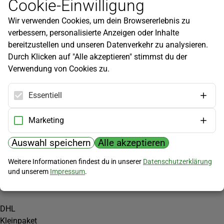
Cookie-Einwilligung
Newsletter
Wir verwenden Cookies, um dein Browsererlebnis zu
Infos zu neuen Produkten, Gartentipps und mehr findest du in
verbessern, personalisierte Anzeigen oder Inhalte
unserem Newsletter!
bereitzustellen und unseren Datenverkehr zu analysieren.
Jetzt anmelden
Durch Klicken auf "Alle akzeptieren" stimmst du der
Verwendung von Cookies zu.
Hilfe
Kundenservice
Essentiell
Widerrufsbelehrung
Versandkosten
Marketing
Zahlungsmöglichkeiten
Auswahl speichern
Alle akzeptieren
PayPal
Weitere Informationen findest du in unserer
Datenschutzerklärung
Vorkasse
und unserem
Impressum
.
Versand
DHL
Kleinpaket