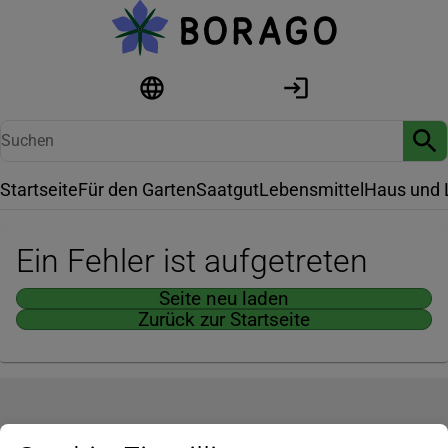
Startseite
Für den Garten
Saatgut
Lebensmittel
Haus und 
Ein Fehler ist aufgetreten
Seite neu laden
Zurück zur Startseite