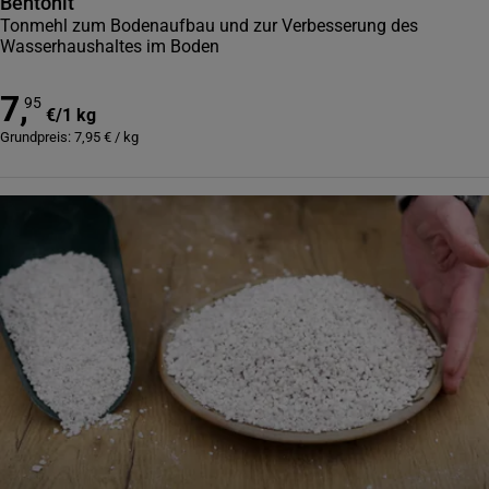
Bentonit
Tonmehl zum Bodenaufbau und zur Verbesserung des
Wasserhaushaltes im Boden
7
,
95
€
/
1 kg
Grundpreis:
7,95
€
/
kg