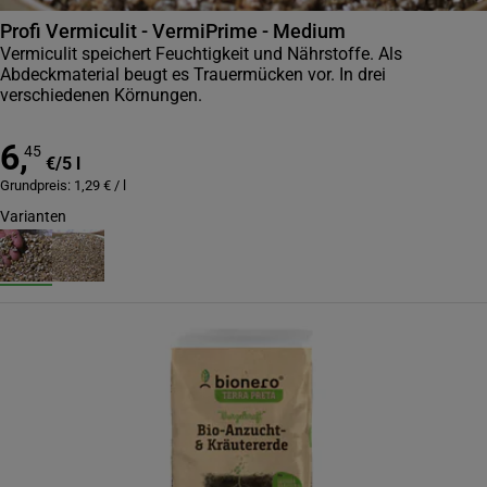
Profi Vermiculit - VermiPrime - Medium
Vermiculit speichert Feuchtigkeit und Nährstoffe. Als
Abdeckmaterial beugt es Trauermücken vor. In drei
verschiedenen Körnungen.
6
,
45
€
/
5 l
Grundpreis:
1,29
€
/
l
Varianten