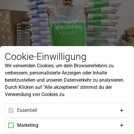
Cookie-Einwilligung
Wir verwenden Cookies, um dein Browsererlebnis zu
verbessern, personalisierte Anzeigen oder Inhalte
bereitzustellen und unseren Datenverkehr zu analysieren.
Perligran Classic
Durch Klicken auf "Alle akzeptieren" stimmst du der
Mineralischer Bodenverbesserer für problematische Böden
Verwendung von Cookies zu.
27
,
95
€
/
100 l
Essentiell
Grundpreis:
0,28
€
/
l
Marketing