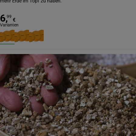
mehr Erde im Topf zu haben.
6
,
99
€
Varianten