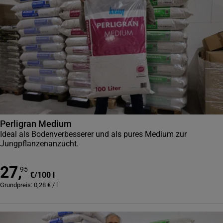
Perligran Medium
Ideal als Bodenverbesserer und als pures Medium zur
Jungpflanzenanzucht.
27
,
95
€
/
100 l
Grundpreis:
0,28
€
/
l