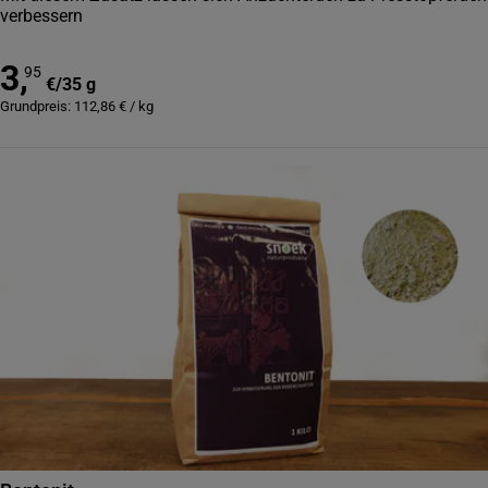
verbessern
3
,
95
€
/
35 g
Grundpreis:
112,86
€
/
kg