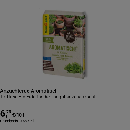
Anzuchterde Aromatisch
Torffreie Bio Erde für die Jungpflanzenanzucht
6
,
75
€
/
10 l
Grundpreis:
0,68
€
/
l