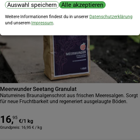
Auswahl speichern
Alle akzeptieren
Weitere Informationen findest du in unserer
Datenschutzerklärung
und unserem
Impressum
.
Meerwunder Seetang Granulat
Naturreines Braunalgenschrot aus frischen Meeresalgen. Sorgt
für neue Fruchtbarkeit und regeneriert ausgelaugte Böden.
16
,
95
€
/
1 kg
Grundpreis:
16,95
€
/
kg