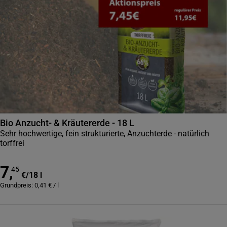
Bio Anzucht- & Kräutererde - 18 L
Sehr hochwertige, fein strukturierte, Anzuchterde - natürlich
torffrei
7
,
45
€
/
18 l
Grundpreis:
0,41
€
/
l