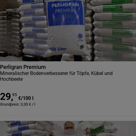
Perligran Premium
Mineralischer Bodenverbesserer für Töpfe, Kübel und
Hochbeete
29
,
95
€
/
100 l
Grundpreis:
0,30
€
/
l