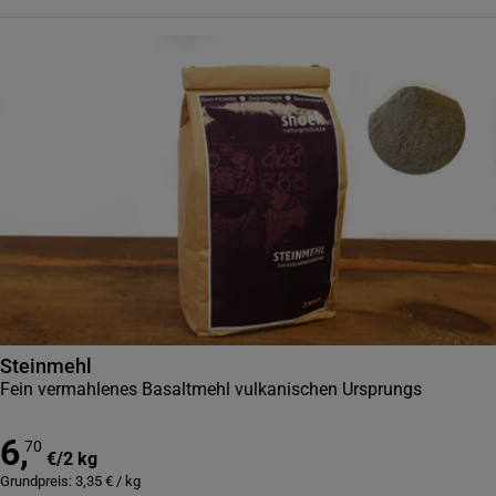
Steinmehl
Fein vermahlenes Basaltmehl vulkanischen Ursprungs
6
,
70
€
/
2 kg
Grundpreis:
3,35
€
/
kg