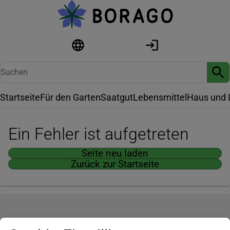
Startseite
Für den Garten
Saatgut
Lebensmittel
Haus und 
Ein Fehler ist aufgetreten
Seite neu laden
Zurück zur Startseite