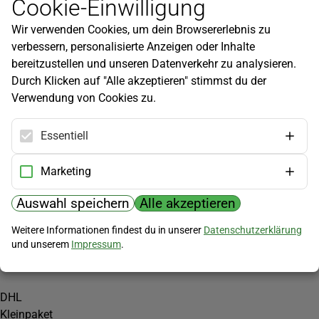
Cookie-Einwilligung
Newsletter
Wir verwenden Cookies, um dein Browsererlebnis zu
Infos zu neuen Produkten, Gartentipps und mehr findest du in
verbessern, personalisierte Anzeigen oder Inhalte
unserem Newsletter!
bereitzustellen und unseren Datenverkehr zu analysieren.
Jetzt anmelden
Durch Klicken auf "Alle akzeptieren" stimmst du der
Verwendung von Cookies zu.
Hilfe
Kundenservice
Essentiell
Widerrufsbelehrung
Versandkosten
Marketing
Zahlungsmöglichkeiten
Auswahl speichern
Alle akzeptieren
PayPal
Weitere Informationen findest du in unserer
Datenschutzerklärung
Vorkasse
und unserem
Impressum
.
Versand
DHL
Kleinpaket