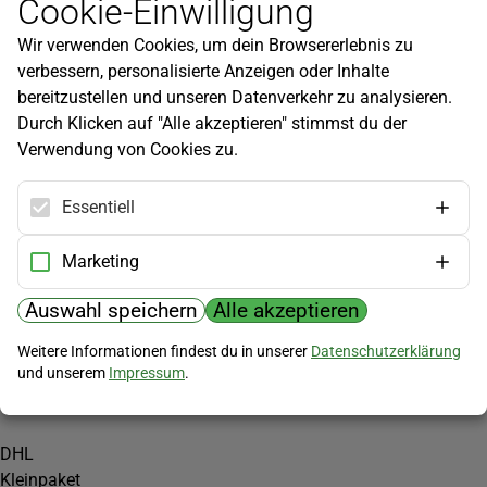
Cookie-Einwilligung
Newsletter
Wir verwenden Cookies, um dein Browsererlebnis zu
Infos zu neuen Produkten, Gartentipps und mehr findest du in
verbessern, personalisierte Anzeigen oder Inhalte
unserem Newsletter!
bereitzustellen und unseren Datenverkehr zu analysieren.
Jetzt anmelden
Durch Klicken auf "Alle akzeptieren" stimmst du der
Verwendung von Cookies zu.
Hilfe
Kundenservice
Essentiell
Widerrufsbelehrung
Versandkosten
Marketing
Zahlungsmöglichkeiten
Auswahl speichern
Alle akzeptieren
PayPal
Weitere Informationen findest du in unserer
Datenschutzerklärung
Vorkasse
und unserem
Impressum
.
Versand
DHL
Kleinpaket