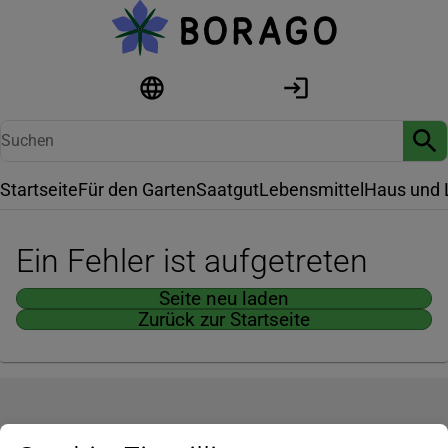
Startseite
Für den Garten
Saatgut
Lebensmittel
Haus und 
Ein Fehler ist aufgetreten
Seite neu laden
Zurück zur Startseite