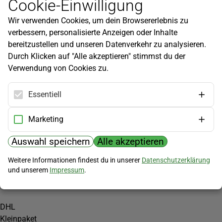
Cookie-Einwilligung
Newsletter
Wir verwenden Cookies, um dein Browsererlebnis zu
Infos zu neuen Produkten, Gartentipps und mehr findest du in
verbessern, personalisierte Anzeigen oder Inhalte
unserem Newsletter!
bereitzustellen und unseren Datenverkehr zu analysieren.
Jetzt anmelden
Durch Klicken auf "Alle akzeptieren" stimmst du der
Verwendung von Cookies zu.
Hilfe
Kundenservice
Essentiell
Widerrufsbelehrung
Versandkosten
Marketing
Zahlungsmöglichkeiten
Auswahl speichern
Alle akzeptieren
PayPal
Weitere Informationen findest du in unserer
Datenschutzerklärung
Vorkasse
und unserem
Impressum
.
Versand
DHL
Kleinpaket