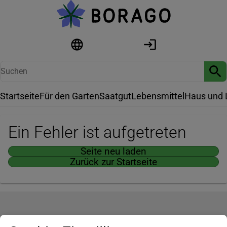
Startseite
Für den Garten
Saatgut
Lebensmittel
Haus und 
Ein Fehler ist aufgetreten
Seite neu laden
Zurück zur Startseite