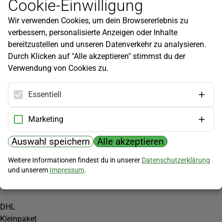
Cookie-Einwilligung
Newsletter
Wir verwenden Cookies, um dein Browsererlebnis zu
Infos zu neuen Produkten, Gartentipps und mehr findest du in
verbessern, personalisierte Anzeigen oder Inhalte
unserem Newsletter!
bereitzustellen und unseren Datenverkehr zu analysieren.
Jetzt anmelden
Durch Klicken auf "Alle akzeptieren" stimmst du der
Verwendung von Cookies zu.
Hilfe
Kundenservice
Essentiell
Widerrufsbelehrung
Versandkosten
Marketing
Zahlungsmöglichkeiten
Auswahl speichern
Alle akzeptieren
PayPal
Weitere Informationen findest du in unserer
Datenschutzerklärung
Vorkasse
und unserem
Impressum
.
Versand
DHL
Kleinpaket