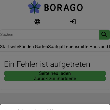
Startseite
Für den Garten
Saatgut
Lebensmittel
Haus und 
Ein Fehler ist aufgetreten
Seite neu laden
Zurück zur Startseite