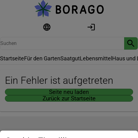
Startseite
Für den Garten
Saatgut
Lebensmittel
Haus und 
Ein Fehler ist aufgetreten
Seite neu laden
Zurück zur Startseite