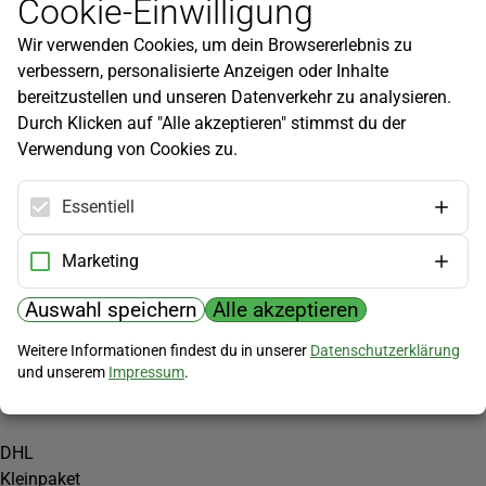
Cookie-Einwilligung
Newsletter
Wir verwenden Cookies, um dein Browsererlebnis zu
Infos zu neuen Produkten, Gartentipps und mehr findest du in
verbessern, personalisierte Anzeigen oder Inhalte
unserem Newsletter!
bereitzustellen und unseren Datenverkehr zu analysieren.
Jetzt anmelden
Durch Klicken auf "Alle akzeptieren" stimmst du der
Verwendung von Cookies zu.
Hilfe
Kundenservice
Essentiell
Widerrufsbelehrung
Versandkosten
Marketing
Zahlungsmöglichkeiten
Auswahl speichern
Alle akzeptieren
PayPal
Weitere Informationen findest du in unserer
Datenschutzerklärung
Vorkasse
und unserem
Impressum
.
Versand
DHL
Kleinpaket