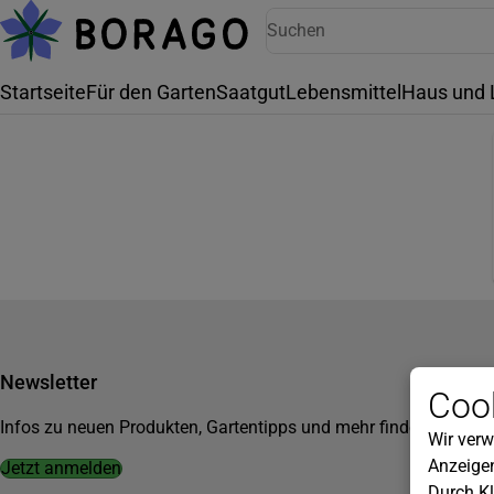
Startseite
Für den Garten
Saatgut
Lebensmittel
Haus und 
Newsletter
Cook
Infos zu neuen Produkten, Gartentipps und mehr findest du in u
Wir verw
Anzeigen
Jetzt anmelden
Durch Kl