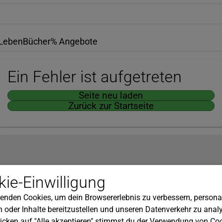
Leben
Bücher
% Angebote
Ein Fehler ist aufgetreten
Seite neu laden
Zurück zur Startseite
Hilfe
ie-Einwilligung
nserem Newsletter!
Kundenservice
enden Cookies, um dein Browsererlebnis zu verbessern, personal
Widerrufsbelehrung
 oder Inhalte bereitzustellen und unseren Datenverkehr zu analy
Versandkosten
icken auf "Alle akzeptieren" stimmst du der Verwendung von Coo