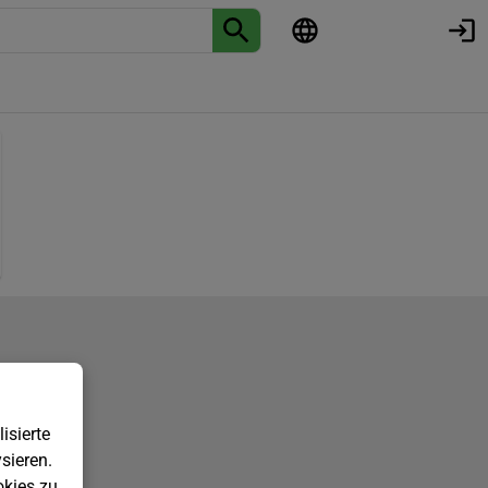
isierte
sieren.
kies zu.