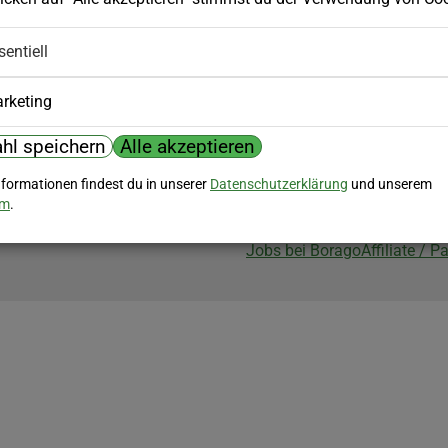
Biozertifizierung
sentiell
Borago ist biozertifiziert im Berei
Biokontrollstelle: DE-ÖKO-007
rketing
hl speichern
Alle akzeptieren
nformationen findest du in unserer
Datenschutzerklärung
und unserem
um
.
Jobs bei Borago
Affiliate / 