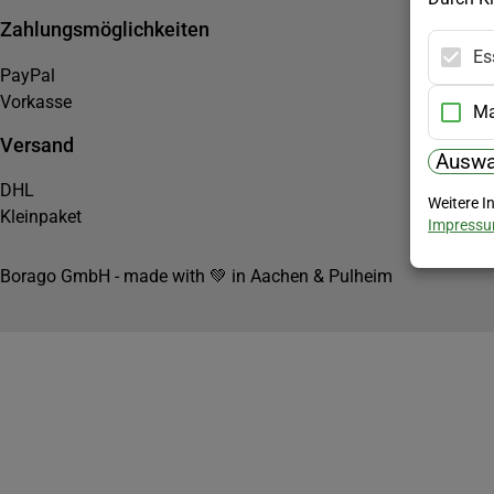
Zahlungsmöglichkeiten
Es
PayPal
Vorkasse
Ma
Versand
Auswa
DHL
Weitere I
Kleinpaket
Impress
Borago GmbH - made with 💚 in Aachen & Pulheim