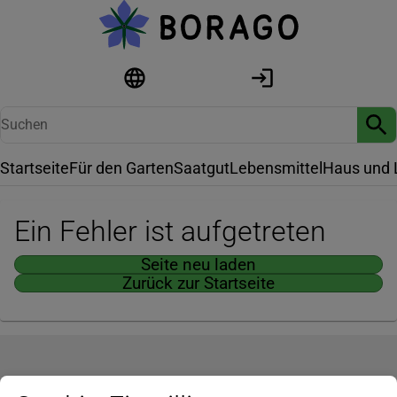
Startseite
Für den Garten
Saatgut
Lebensmittel
Haus und 
Ein Fehler ist aufgetreten
Seite neu laden
Zurück zur Startseite