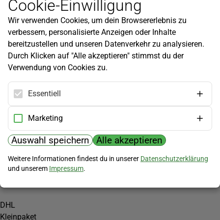
Cookie-Einwilligung
Newsletter
Wir verwenden Cookies, um dein Browsererlebnis zu
Infos zu neuen Produkten, Gartentipps und mehr findest du in
verbessern, personalisierte Anzeigen oder Inhalte
unserem Newsletter!
bereitzustellen und unseren Datenverkehr zu analysieren.
Jetzt anmelden
Durch Klicken auf "Alle akzeptieren" stimmst du der
Verwendung von Cookies zu.
Hilfe
Kundenservice
Essentiell
Widerrufsbelehrung
Versandkosten
Marketing
Zahlungsmöglichkeiten
Auswahl speichern
Alle akzeptieren
PayPal
Weitere Informationen findest du in unserer
Datenschutzerklärung
Vorkasse
und unserem
Impressum
.
Versand
DHL
Kleinpaket