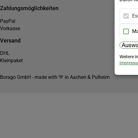
Zahlungsmöglichkeiten
Es
PayPal
Vorkasse
Ma
Versand
Auswa
DHL
Weitere I
Kleinpaket
Impress
Borago GmbH - made with 💚 in Aachen & Pulheim