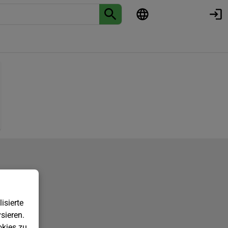
isierte
sieren.
kies zu.