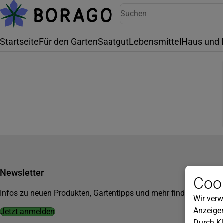
Startseite
Für den Garten
Saatgut
Lebensmittel
Haus und 
Newsletter
Cook
Infos zu neuen Produkten, Gartentipps und mehr findest du in u
Wir verw
Anzeigen
Jetzt anmelden
Durch Kl