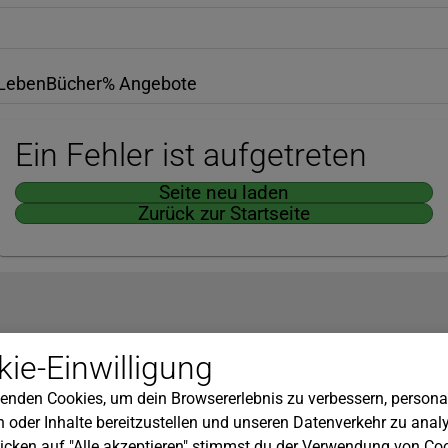
Leben
Bücher
% Angebote
Ein Fehler ist aufgetreten
Seite neu laden
Zurück zur Startseite
Hilfe
ie-Einwilligung
nserem Newsletter!
Kundenservice
enden Cookies, um dein Browsererlebnis zu verbessern, personal
Widerrufsbelehrung
 oder Inhalte bereitzustellen und unseren Datenverkehr zu analy
Versandkosten
icken auf "Alle akzeptieren" stimmst du der Verwendung von Coo