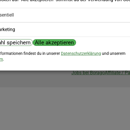
Biozertifizierung
sentiell
Borago ist biozertifiziert im Berei
Biokontrollstelle: DE-ÖKO-007
rketing
hl speichern
Alle akzeptieren
nformationen findest du in unserer
Datenschutzerklärung
und unserem
um
.
Jobs bei Borago
Affiliate / 