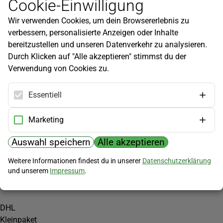
Cookie-Einwilligung
Newsletter
Wir verwenden Cookies, um dein Browsererlebnis zu
Infos zu neuen Produkten, Gartentipps und mehr findest du in
verbessern, personalisierte Anzeigen oder Inhalte
unserem Newsletter!
bereitzustellen und unseren Datenverkehr zu analysieren.
Jetzt anmelden
Durch Klicken auf "Alle akzeptieren" stimmst du der
Verwendung von Cookies zu.
Hilfe
Kundenservice
Essentiell
Widerrufsbelehrung
Versandkosten
Marketing
Zahlungsmöglichkeiten
Auswahl speichern
Alle akzeptieren
PayPal
Weitere Informationen findest du in unserer
Datenschutzerklärung
Vorkasse
und unserem
Impressum
.
Versand
DHL
Kleinpaket