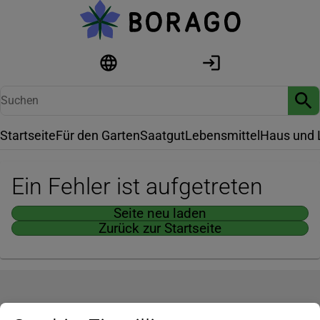
Startseite
Für den Garten
Saatgut
Lebensmittel
Haus und 
Ein Fehler ist aufgetreten
Seite neu laden
Zurück zur Startseite