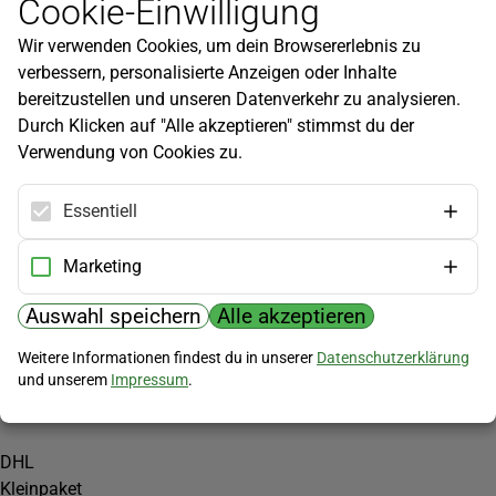
Cookie-Einwilligung
Newsletter
Wir verwenden Cookies, um dein Browsererlebnis zu
Infos zu neuen Produkten, Gartentipps und mehr findest du in
verbessern, personalisierte Anzeigen oder Inhalte
unserem Newsletter!
bereitzustellen und unseren Datenverkehr zu analysieren.
Jetzt anmelden
Durch Klicken auf "Alle akzeptieren" stimmst du der
Verwendung von Cookies zu.
Hilfe
Kundenservice
Essentiell
Widerrufsbelehrung
Versandkosten
Marketing
Zahlungsmöglichkeiten
Auswahl speichern
Alle akzeptieren
PayPal
Weitere Informationen findest du in unserer
Datenschutzerklärung
Vorkasse
und unserem
Impressum
.
Versand
DHL
Kleinpaket