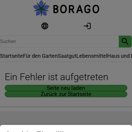
Startseite
Für den Garten
Saatgut
Lebensmittel
Haus und 
Ein Fehler ist aufgetreten
Seite neu laden
Zurück zur Startseite