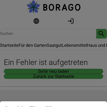
Startseite
Für den Garten
Saatgut
Lebensmittel
Haus und 
Ein Fehler ist aufgetreten
Seite neu laden
Zurück zur Startseite