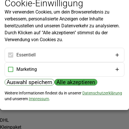
Cookie-Einwilligung
Newsletter
Wir verwenden Cookies, um dein Browsererlebnis zu
Infos zu neuen Produkten, Gartentipps und mehr findest du in
verbessern, personalisierte Anzeigen oder Inhalte
unserem Newsletter!
bereitzustellen und unseren Datenverkehr zu analysieren.
Jetzt anmelden
Durch Klicken auf "Alle akzeptieren" stimmst du der
Verwendung von Cookies zu.
Hilfe
Kundenservice
Essentiell
Widerrufsbelehrung
Versandkosten
Marketing
Zahlungsmöglichkeiten
Auswahl speichern
Alle akzeptieren
PayPal
Weitere Informationen findest du in unserer
Datenschutzerklärung
Vorkasse
und unserem
Impressum
.
Versand
DHL
Kleinpaket