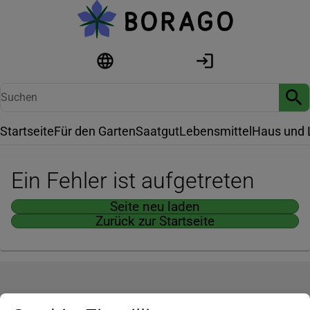
Startseite
Für den Garten
Saatgut
Lebensmittel
Haus und 
Ein Fehler ist aufgetreten
Seite neu laden
Zurück zur Startseite