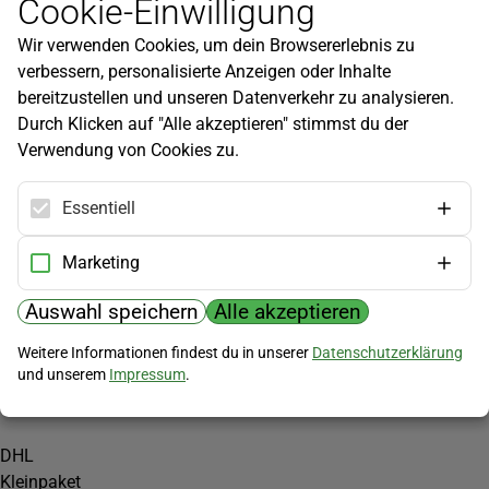
Cookie-Einwilligung
Newsletter
Wir verwenden Cookies, um dein Browsererlebnis zu
Infos zu neuen Produkten, Gartentipps und mehr findest du in
verbessern, personalisierte Anzeigen oder Inhalte
unserem Newsletter!
bereitzustellen und unseren Datenverkehr zu analysieren.
Jetzt anmelden
Durch Klicken auf "Alle akzeptieren" stimmst du der
Verwendung von Cookies zu.
Hilfe
Kundenservice
Essentiell
Widerrufsbelehrung
Versandkosten
Marketing
Zahlungsmöglichkeiten
Auswahl speichern
Alle akzeptieren
PayPal
Weitere Informationen findest du in unserer
Datenschutzerklärung
Vorkasse
und unserem
Impressum
.
Versand
DHL
Kleinpaket