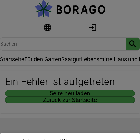
Startseite
Für den Garten
Saatgut
Lebensmittel
Haus und 
Ein Fehler ist aufgetreten
Seite neu laden
Zurück zur Startseite