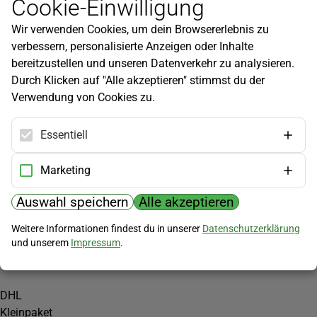
Cookie-Einwilligung
Newsletter
Wir verwenden Cookies, um dein Browsererlebnis zu
Infos zu neuen Produkten, Gartentipps und mehr findest du in
verbessern, personalisierte Anzeigen oder Inhalte
unserem Newsletter!
bereitzustellen und unseren Datenverkehr zu analysieren.
Jetzt anmelden
Durch Klicken auf "Alle akzeptieren" stimmst du der
Verwendung von Cookies zu.
Hilfe
Kundenservice
Essentiell
Widerrufsbelehrung
Versandkosten
Marketing
Zahlungsmöglichkeiten
Auswahl speichern
Alle akzeptieren
PayPal
Weitere Informationen findest du in unserer
Datenschutzerklärung
Vorkasse
und unserem
Impressum
.
Versand
DHL
Kleinpaket