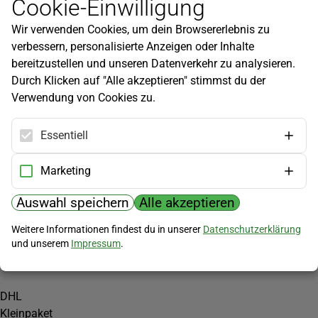
Cookie-Einwilligung
Newsletter
Wir verwenden Cookies, um dein Browsererlebnis zu
Infos zu neuen Produkten, Gartentipps und mehr findest du in
verbessern, personalisierte Anzeigen oder Inhalte
unserem Newsletter!
bereitzustellen und unseren Datenverkehr zu analysieren.
Jetzt anmelden
Durch Klicken auf "Alle akzeptieren" stimmst du der
Verwendung von Cookies zu.
Hilfe
Kundenservice
Essentiell
Widerrufsbelehrung
Versandkosten
Marketing
Zahlungsmöglichkeiten
Auswahl speichern
Alle akzeptieren
PayPal
Weitere Informationen findest du in unserer
Datenschutzerklärung
Vorkasse
und unserem
Impressum
.
Versand
DHL
Kleinpaket