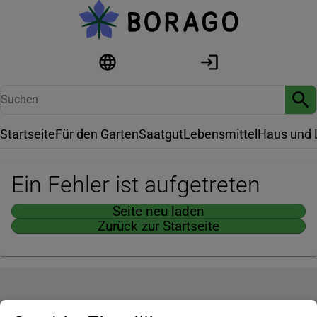
Startseite
Für den Garten
Saatgut
Lebensmittel
Haus und 
Ein Fehler ist aufgetreten
Seite neu laden
Zurück zur Startseite