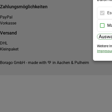
Zahlungsmöglichkeiten
Es
PayPal
Vorkasse
Ma
Versand
Auswa
DHL
Weitere I
Kleinpaket
Impress
Borago GmbH - made with 💚 in Aachen & Pulheim