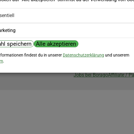
Biozertifizierung
sentiell
Borago ist biozertifiziert im Berei
Biokontrollstelle: DE-ÖKO-007
rketing
hl speichern
Alle akzeptieren
nformationen findest du in unserer
Datenschutzerklärung
und unserem
um
.
Jobs bei Borago
Affiliate / 