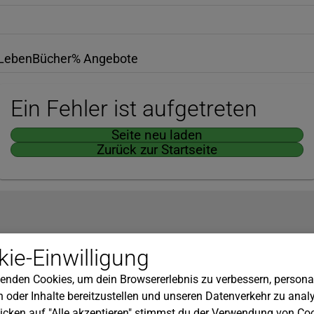
Leben
Bücher
% Angebote
Ein Fehler ist aufgetreten
Seite neu laden
Zurück zur Startseite
Hilfe
ie-Einwilligung
nserem Newsletter!
Kundenservice
enden Cookies, um dein Browsererlebnis zu verbessern, personal
Widerrufsbelehrung
 oder Inhalte bereitzustellen und unseren Datenverkehr zu analy
Versandkosten
icken auf "Alle akzeptieren" stimmst du der Verwendung von Coo