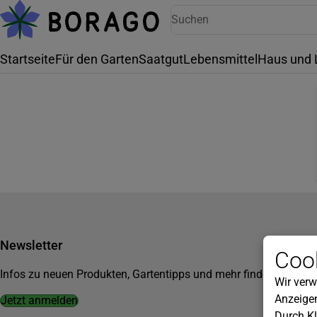
Startseite
Für den Garten
Saatgut
Lebensmittel
Haus und 
Newsletter
Cook
Infos zu neuen Produkten, Gartentipps und mehr findest du in u
Wir verw
Anzeigen
Jetzt anmelden
Durch Kl