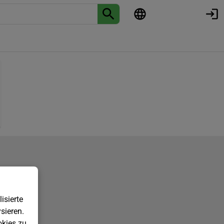
isierte
sieren.
kies zu.