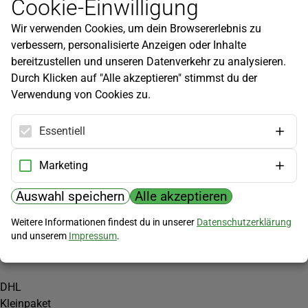
Cookie-Einwilligung
Newsletter
Wir verwenden Cookies, um dein Browsererlebnis zu
Infos zu neuen Produkten, Gartentipps und mehr findest du in
verbessern, personalisierte Anzeigen oder Inhalte
unserem Newsletter!
bereitzustellen und unseren Datenverkehr zu analysieren.
Jetzt anmelden
Durch Klicken auf "Alle akzeptieren" stimmst du der
Verwendung von Cookies zu.
Hilfe
Kundenservice
Essentiell
Widerrufsbelehrung
Versandkosten
Marketing
Zahlungsmöglichkeiten
Auswahl speichern
Alle akzeptieren
PayPal
Weitere Informationen findest du in unserer
Datenschutzerklärung
Vorkasse
und unserem
Impressum
.
Versand
DHL
Kleinpaket