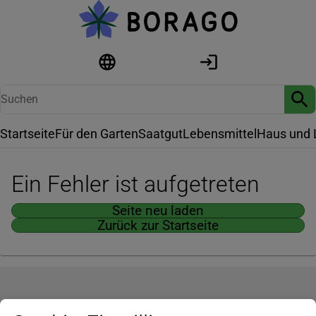
Startseite
Für den Garten
Saatgut
Lebensmittel
Haus und 
Ein Fehler ist aufgetreten
Seite neu laden
Zurück zur Startseite