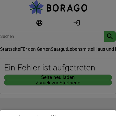
Startseite
Für den Garten
Saatgut
Lebensmittel
Haus und 
Ein Fehler ist aufgetreten
Seite neu laden
Zurück zur Startseite