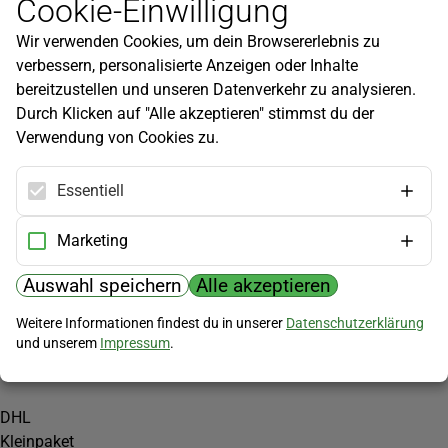
Cookie-Einwilligung
Newsletter
Wir verwenden Cookies, um dein Browsererlebnis zu
Infos zu neuen Produkten, Gartentipps und mehr findest du in
verbessern, personalisierte Anzeigen oder Inhalte
unserem Newsletter!
bereitzustellen und unseren Datenverkehr zu analysieren.
Jetzt anmelden
Durch Klicken auf "Alle akzeptieren" stimmst du der
Verwendung von Cookies zu.
Hilfe
Kundenservice
Essentiell
Widerrufsbelehrung
Versandkosten
Marketing
Zahlungsmöglichkeiten
Auswahl speichern
Alle akzeptieren
PayPal
Weitere Informationen findest du in unserer
Datenschutzerklärung
Vorkasse
und unserem
Impressum
.
Versand
DHL
Kleinpaket